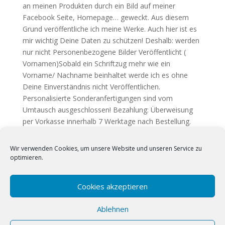
an meinen Produkten durch ein Bild auf meiner
Facebook Seite, Homepage… geweckt. Aus diesem
Grund veröffentliche ich meine Werke. Auch hier ist es
mir wichtig Deine Daten zu schützen! Deshalb: werden
nur nicht Personenbezogene Bilder Veröffentlicht (
Vornamen)Sobald ein Schriftzug mehr wie ein
Vorname/ Nachname beinhaltet werde ich es ohne
Deine Einverständnis nicht Veröffentlichen.
Personalisierte Sonderanfertigungen sind vom
Umtausch ausgeschlossen! Bezahlung: Überweisung
per Vorkasse innerhalb 7 Werktage nach Bestellung.
Versand nur innerhalb Deutschland! Lieferzeit: Variiert
je nach Auftragslage meist zw. 2-4 Wochen. Ungefähre
Wir verwenden Cookies, um unsere Website und unseren Service zu
Lieferzeit geben wir Dir bei der Bestellung bekannt.
optimieren.
AGB
Impressum
Datenschutzerklärung
Cookies akzeptieren
Haftungsausschluss
Das solltest du wissen!
Cookie-Richtlinie (EU)
Ablehnen