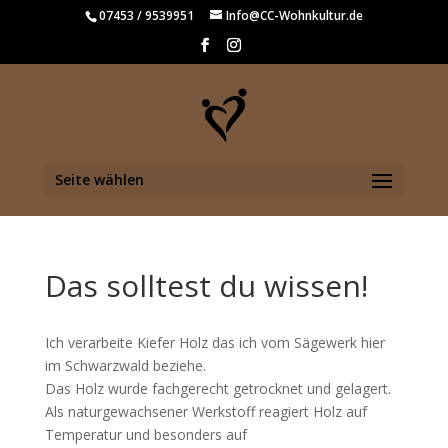
07453 / 9539951
Info@CC-Wohnkultur.de
Seite wählen
Das solltest du wissen!
Ich verarbeite Kiefer Holz das ich vom Sägewerk hier
im Schwarzwald beziehe.
Das Holz wurde fachgerecht getrocknet und gelagert.
Als naturgewachsener Werkstoff reagiert Holz auf
Temperatur und besonders auf